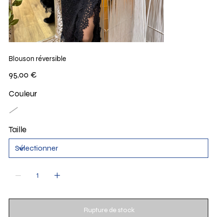
Blouson réversible
Prix
95,00 €
Couleur
Taille
Rupture de stock