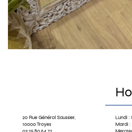
Ho
20 Rue Général Saussier,
Lundi :
10000 Troyes
Mardi :
03.25.80.64.72
Mercred