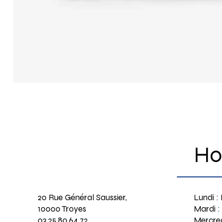
Ho
20 Rue Général Saussier,
Lundi :
10000 Troyes
Mardi :
03.25.80.64.72
Mercred