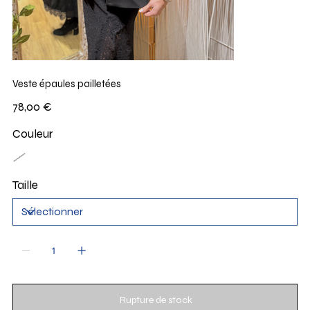
Veste épaules pailletées
Prix
78,00 €
Couleur
Taille
Rupture de stock