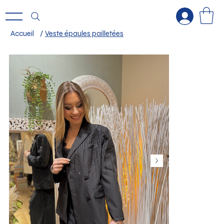
Accueil
/
Veste épaules pailletées