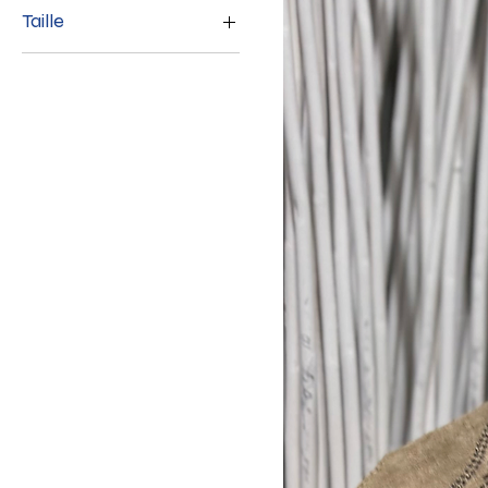
Taille
36
37
40
41