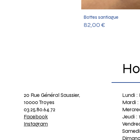
Bottes santiague
Prix
82,00 €
Ho
20 Rue Général Saussier,
Lundi :
10000 Troyes
Mardi :
03.25.80.64.72
Mercred
Facebook
Jeudi :
Instagram
Vendred
Samedi 
Dimanc