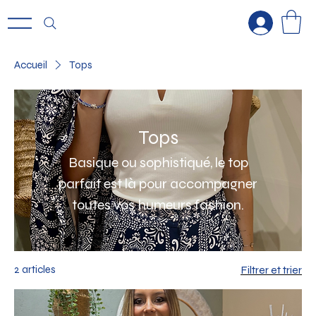
Accueil
Tops
Tops
Basique ou sophistiqué, le top
parfait est là pour accompagner
toutes vos humeurs fashion.
2 articles
Filtrer et trier