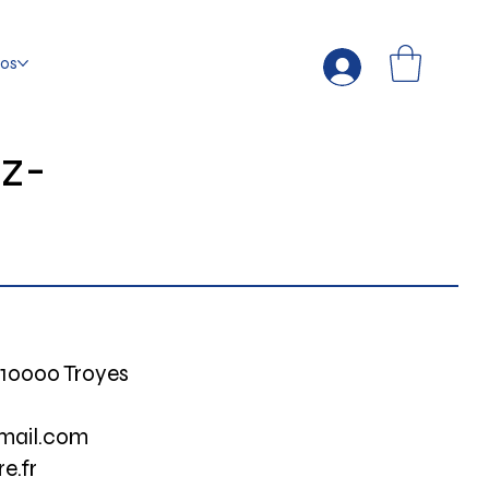
fos
z-
 10000 Troyes
mail.com
e.fr