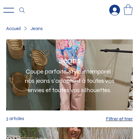
Accueil
Jeans
Jeans
Coupe parfaite, style intemporel :
nos jeans s'adaptent à toutes vos
envies et toutes vos silhouettes.
3 articles
Filtrer et trier