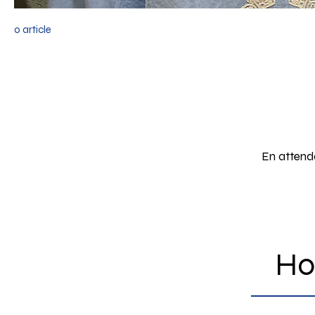
0 article
En attenda
Ho