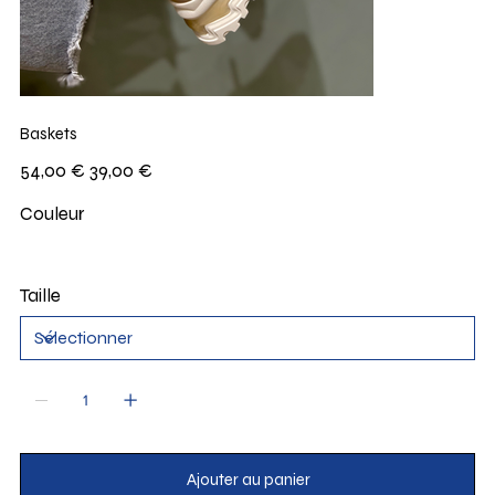
Baskets
Prix
Prix
54,00 €
39,00 €
d’origine
promotionnel
Couleur
Taille
Ajouter au panier