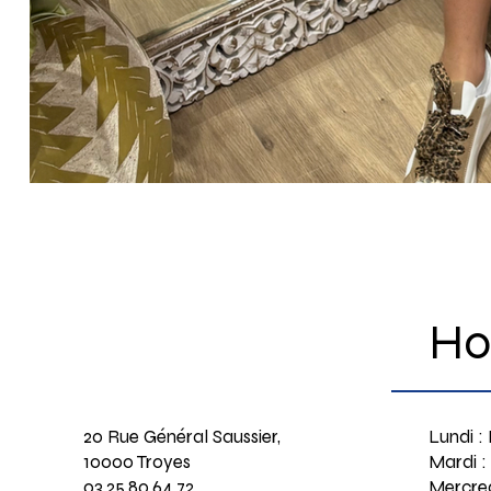
Ho
20 Rue Général Saussier,
Lundi :
10000 Troyes
Mardi :
03.25.80.64.72
Mercred