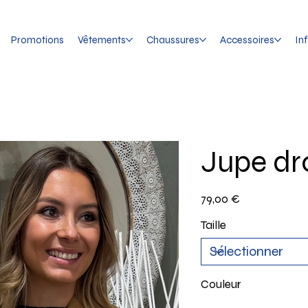
Promotions
Vêtements
Chaussures
Accessoires
In
Jupe dr
Prix
79,00 €
Taille
Couleur