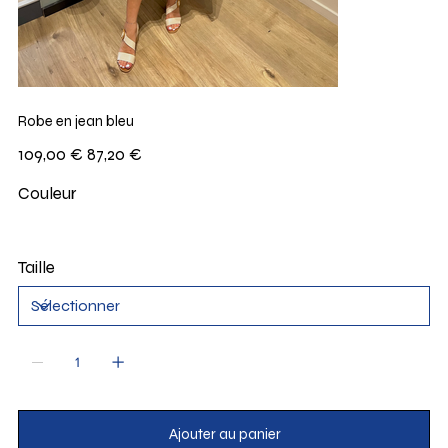
Robe en jean bleu
Prix
Prix
109,00 €
87,20 €
d’origine
promotionnel
Couleur
Taille
Ajouter au panier