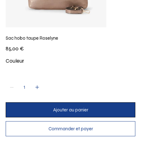
Sac hobo taupe Roselyne
Prix
85,00 €
Couleur
Ajouter au panier
Commander et payer