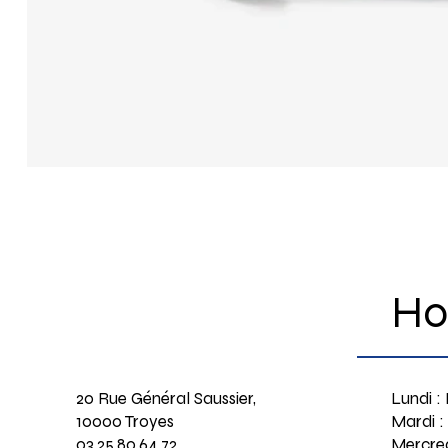
Ho
20 Rue Général Saussier,
Lundi :
10000 Troyes
Mardi :
03.25.80.64.72
Mercred