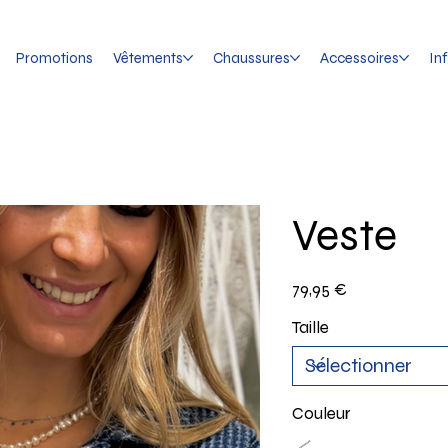
Promotions
Vêtements
Chaussures
Accessoires
In
Veste
Prix
79,95 €
Taille
Couleur