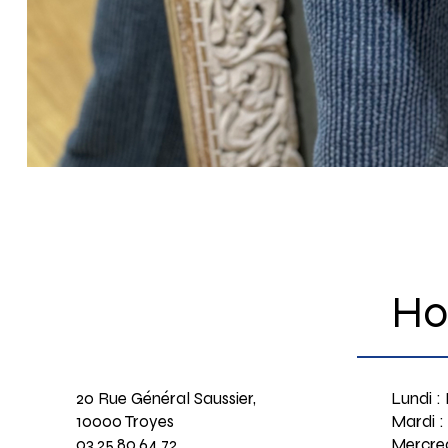
Ho
20 Rue Général Saussier,
Lundi :
10000 Troyes
Mardi :
03.25.80.64.72
Mercred